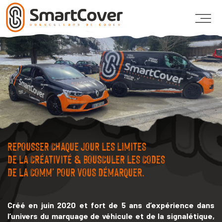
Passer au contenu principal
REPOUSSER CHAQUE JOUR LES LIMITES
DE LA CRÉATIVITÉ & BOUSCULER LES CODES
DE LA COMM’ POUR VOUS DÉMARQUER.
Créé en juin 2020 et fort de 5 ans d’expérience dans
l’univers du marquage de véhicule et de la signalétique,