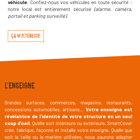
véhicule.
Confiez-nous vos véhicules en toute sécurité :
notre local est entièrement sécurisé
(alarme, caméra,
portail et parking surveillé).
ça m'intéresse
L’ENSEIGNE
Grandes surfaces, commerces, magasins, restaurants,
concessions automobiles, artisans…
Votre enseigne est
révélatrice de l’identité de votre structure en un seul
coup d’oeil.
Qu’elle soit intérieure ou extérieure, SmartCover
crée, fabrique, façonne et installe votre enseigne. Quelle que
soit la taille ou la matière utilisées, nous saurons adapter